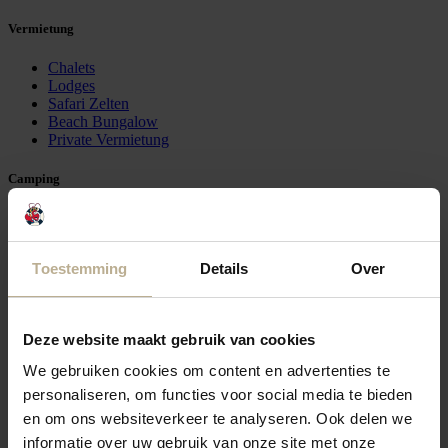
Vermietung
Chalets
Lodges
Safari Zelten
Beach Bungalow
Private Vermietung
Camping
Campen
Campingplätze
Toestemming
Details
Over
Inspiration
Campingplatz mit Schwimmbad
Privat Sanitär
Deze website maakt gebruik van cookies
Winter in Zeeland
Glamping im Zeeland
We gebruiken cookies om content en advertenties te
Luxus-Campingplatz in Zeeland
personaliseren, om functies voor social media te bieden
Fronleichnam in Zeeland
en om ons websiteverkeer te analyseren. Ook delen we
informatie over uw gebruik van onze site met onze
Informationen