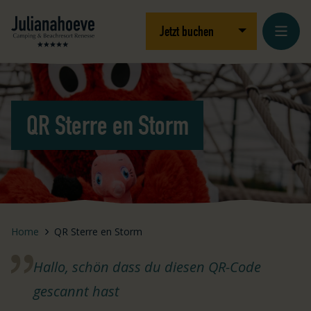
Zum Inhalt springen
Logo Julianahoeve
Dropdown öffnen
Jetzt buchen
QR Sterre en Storm
Home
QR Sterre en Storm
Hallo, schön dass du diesen QR-Code
gescannt hast