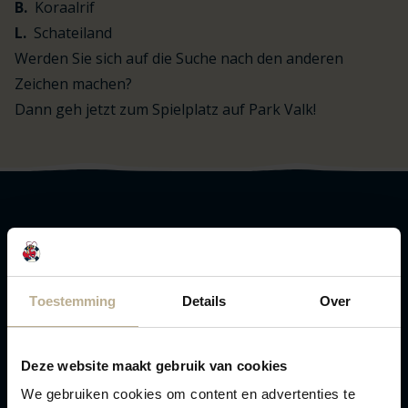
B.
Koraalrif
L.
Schateiland
Werden Sie sich auf die Suche nach den anderen
Zeichen machen?
Dann geh jetzt zum Spielplatz auf Park Valk!
Logo Julianahoeve
Toestemming
Details
Over
Hoogenboomlaan 42
Deze website maakt gebruik van cookies
Renesse 4325 DM
Route planen
We gebruiken cookies om content en advertenties te