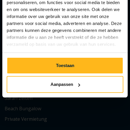
personaliseren, om functies voor social media te bieden
info@julianahoeve.nl
en om ons websiteverkeer te analyseren. Ook delen we
informatie over uw gebruik van onze site met onze
partners voor social media, adverteren en analyse. Deze
partners kunnen deze gegevens combineren met andere
informatie die u aan ze heeft verstrekt of die ze hebben
Haustierfreier Park
verzameld op basis van uw gebruik van hun services.
Vermietung
Toestaan
Chalets
Aanpassen
Lodges
Safari Zelten
Beach Bungalow
Private Vermietung