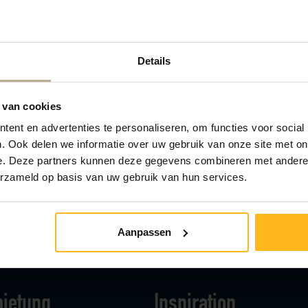
ummer auf einen Zettel und stecke ihn in Juultjes Briefka
Juultje die Krabbe?
Details
 nach den anderen Zeichen machen?
 van cookies
tz im Park Zwaan!
ent en advertenties te personaliseren, om functies voor social
. Ook delen we informatie over uw gebruik van onze site met on
e. Deze partners kunnen deze gegevens combineren met andere i
erzameld op basis van uw gebruik van hun services.
Aanpassen
ietung
Inspiration