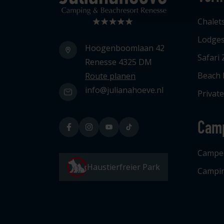
Chalet
Lodge
Hoogenboomlaan 42
Safari 
Renesse 4325 DM
Beach
Route planen
info@julianahoeve.nl
Privat
Cam
Campe
Haustierfreier Park
Campin