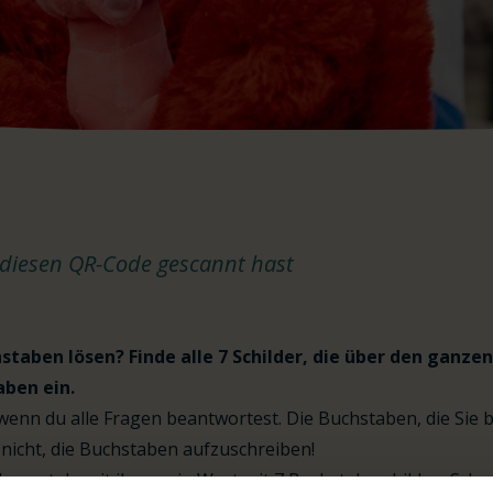
 diesen QR-Code gescannt hast
staben lösen? Finde alle 7 Schilder, die über den ganz
aben ein.
nn du alle Fragen beantwortest. Die Buchstaben, die Sie b
 nicht, die Buchstaben aufzuschreiben!
kannst du mit ihnen ein Wort mit 7 Buchstaben bilden. Sch