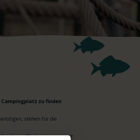
en Campingplatz zu finden
enötigen, stehen für die
reibe dieses Wort zusammen mit