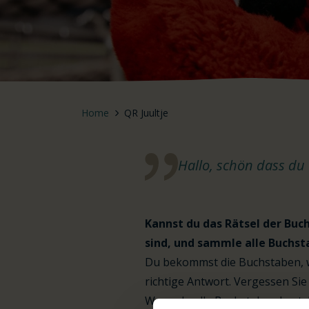
Home
QR Juultje
Hallo, schön dass du
Kannst du das Rätsel der Buch
sind, und sammle alle Buchst
Du bekommst die Buchstaben, we
richtige Antwort. Vergessen Sie
Wenn du alle Buchstaben hast, 