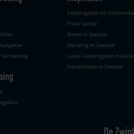
s
Campingplatz mit Schwimmb
s
Privat Sanitär
Zelten
Winter in Zeeland
 Bungalow
Glamping im Zeeland
e Vermietung
Luxus-Campingplatz in Zeela
Fronleichnam in Zeeland
ping
n
gplätze