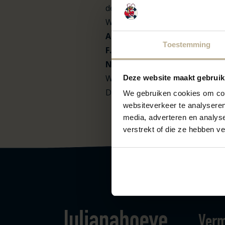
deinem Namen und deiner Platzn
Was ist das Lieblingsessen von 
A.
Spaghetti
Toestemming
F.
Pommes
N.
Pfannkuchen
Werden Sie sich auf die Suche
Deze website maakt gebruik
Dann geh jetzt auf den Spielpla
We gebruiken cookies om cont
websiteverkeer te analyseren
media, adverteren en analys
verstrekt of die ze hebben v
Verm
Logo Julianahoeve