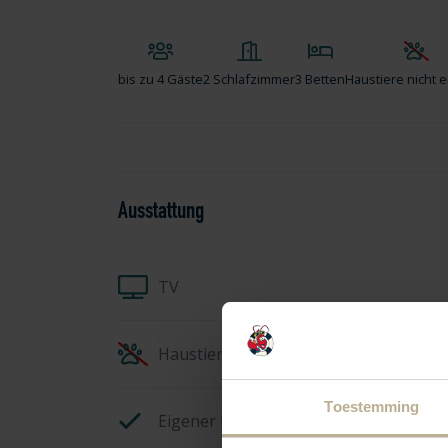
bis zu
4 Gäste
2 Schlafzimmer
3 Betten
Haustiere nicht e
Ausstattung
TV
Haustiere nicht erlaubt
Toestemming
Eigener Parkplatz