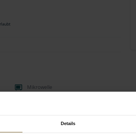
rlaubt
Mikrowelle
Gartenhaus
Details
Bringen Sie Ihre eigene Bettwäsche mit