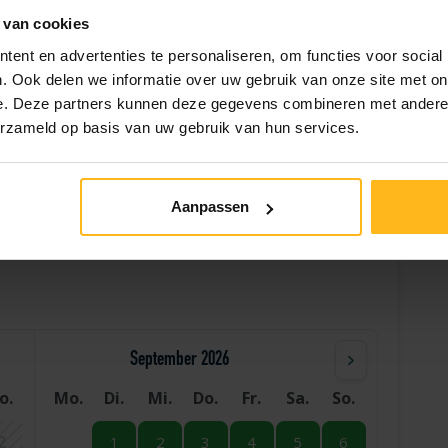
 van cookies
Bringen Sie Ihre eigenen Handtücher mit
ent en advertenties te personaliseren, om functies voor social
. Ook delen we informatie over uw gebruik van onze site met on
e. Deze partners kunnen deze gegevens combineren met andere i
erzameld op basis van uw gebruik van hun services.
Hilfe
Aanpassen
September 2026
o.
Mo.
Di.
Mi.
Do.
Fr.
Sa.
So.
2
1
2
3
4
5
6