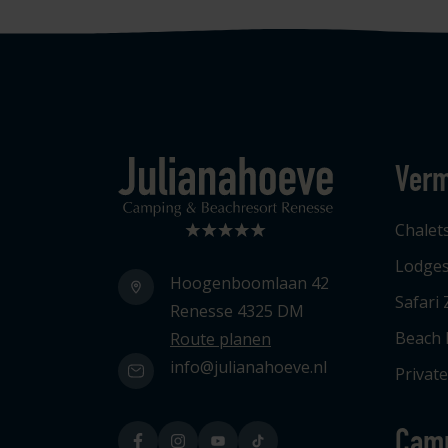
Verm
Logo Julianahoeve
Chalet
Lodge
Hoogenboomlaan 42
Safari 
Renesse 4325 DM
Beach
Route planen
info@julianahoeve.nl
Privat
Cam