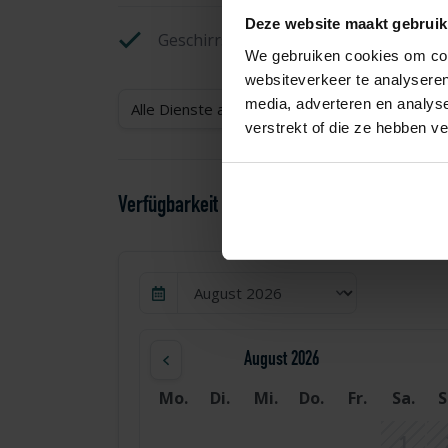
Deze website maakt gebruik
Geschirrspüler
We gebruiken cookies om cont
websiteverkeer te analyseren
media, adverteren en analys
Alle Dienste anzeigen
verstrekt of die ze hebben v
Verfügbarkeit und Preisgestaltung
August 2026
Mo.
Di.
Mi.
Do.
Fr.
Sa.
S
1