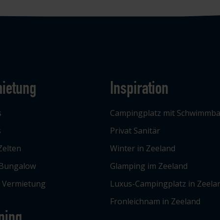
ietung
Inspiration
s
Campingplatz mit Schwimmb
s
Privat Sanitär
Zelten
Winter in Zeeland
 Bungalow
Glamping im Zeeland
e Vermietung
Luxus-Campingplatz in Zeela
Fronleichnam in Zeeland
ping