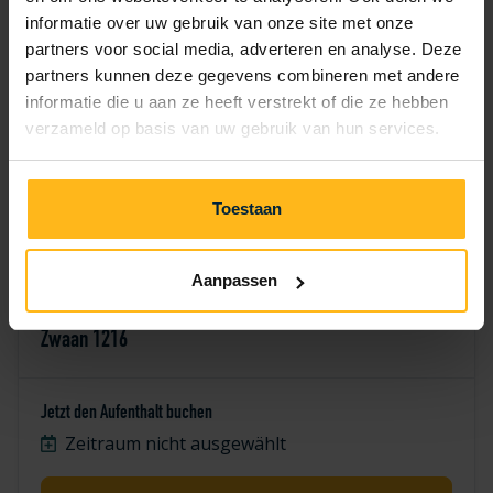
7
8
9
10
11
12
13
informatie over uw gebruik van onze site met onze
partners voor social media, adverteren en analyse. Deze
14
15
16
17
18
19
20
partners kunnen deze gegevens combineren met andere
informatie die u aan ze heeft verstrekt of die ze hebben
21
22
23
24
25
26
27
verzameld op basis van uw gebruik van hun services.
28
29
30
Toestaan
Aanpassen
Zwaan 1216
Jetzt den Aufenthalt buchen
Zeitraum nicht ausgewählt