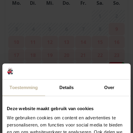
Mo.
Di.
Mi.
Do.
Fr.
Sa.
So.
1
2
3
4
5
6
7
8
9
10
11
12
13
14
15
16
17
18
19
20
21
22
23
24
25
26
27
28
29
30
31
Toestemming
Details
Over
September 2026
Deze website maakt gebruik van cookies
Mo.
Di.
Mi.
Do.
Fr.
Sa.
So.
We gebruiken cookies om content en advertenties te
personaliseren, om functies voor social media te bieden
1
2
3
4
5
6
en om ons websiteverkeer te analyseren. Ook delen we