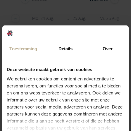
Mo. 24 Aug.
Di. 25 Aug.
Mi. 26 Aug.
1 Nacht
—
—
—
Toestemming
Details
Over
2 Nächte
—
—
—
3 Nächte
—
—
—
Deze website maakt gebruik van cookies
We gebruiken cookies om content en advertenties te
4 Nächte
—
—
—
personaliseren, om functies voor social media te bieden
en om ons websiteverkeer te analyseren. Ook delen we
5 Nächte
—
—
—
informatie over uw gebruik van onze site met onze
partners voor social media, adverteren en analyse. Deze
partners kunnen deze gegevens combineren met andere
informatie die u aan ze heeft verstrekt of die ze hebben
verzameld op basis van uw gebruik van hun services.