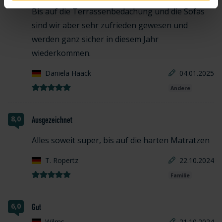
Bis auf die Terrassenbedachung und die Sofas
sind wir aber sehr zufrieden gewesen und
werden ganz sicher in diesem Jahr
wiederkommen.
Daniela Haack
04.01.2025
Andere
8,0
Ausgezeichnet
Alles soweit super, bis auf die harten Matratzen
T. Ropertz
22.10.2024
Familie
6,0
Gut
Wilms
21.10.2024