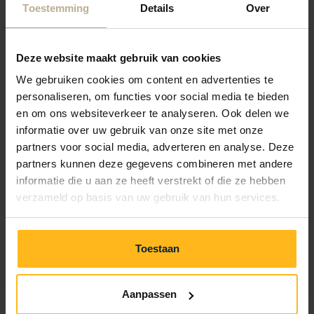
Toestemming
Details
Over
10,0
Sauber und gepflegt
Deze website maakt gebruik van cookies
Die Unterkünfte liegen super und haben eine
We gebruiken cookies om content en advertenties te
gute Ausstattung. Was allerdings unbedingt am
personaliseren, om functies voor social media te bieden
Vorbau des Chalets geändert werden sollte sind
en om ons websiteverkeer te analyseren. Ook delen we
informatie over uw gebruik van onze site met onze
die Überdachungen. Die gespannten Stoffdächer
partners voor social media, adverteren en analyse. Deze
sind nicht an jedem einzelnen Holzträger
partners kunnen deze gegevens combineren met andere
befestigt, so dass diese bei Wind dauerhaft auf
informatie die u aan ze heeft verstrekt of die ze hebben
den Balken schlagen und einem gerade bei
verzameld op basis van uw gebruik van hun services.
hohen Windstärken, wie in diesem und letzten
Jahr zu Silvester, regelmäßig den Schlaf rauben.
Toestaan
Das Stoffdach müsste lediglich auf den Balken
festgeschraubt werden und schon könnte man
die Ruhe genießen.
Aanpassen