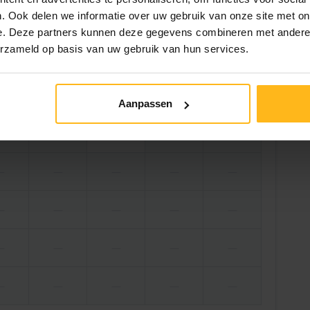
1 Gast
. Ook delen we informatie over uw gebruik van onze site met on
e. Deze partners kunnen deze gegevens combineren met andere i
Nächste
erzameld op basis van uw gebruik van hun services.
2 Aug.
Do. 13 Aug.
Fr. 14 Aug.
Sa. 15 Aug.
So. 16 Aug.
Aanpassen
96,56 €
—
—
—
—
—
—
—
—
—
—
—
—
—
—
—
—
—
—
—
—
—
—
—
—