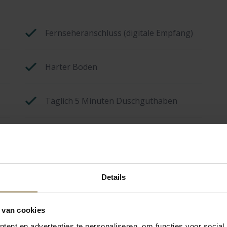
Fernseheranschluss (digitale Empfang)
Harter Boden
Täglich 5 Minuten Duschguthaben
Camperclean zur Reinigung der Kassette
Details
 van cookies
ent en advertenties te personaliseren, om functies voor social