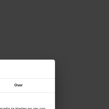
Over
 media te bieden en om ons