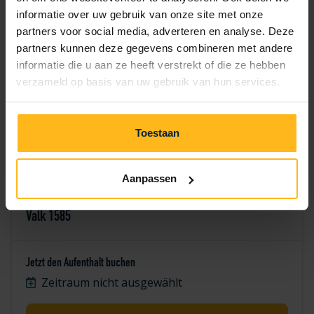
7
8
9
10
11
12
13
informatie over uw gebruik van onze site met onze
partners voor social media, adverteren en analyse. Deze
17
18
19
14
15
16
20
partners kunnen deze gegevens combineren met andere
informatie die u aan ze heeft verstrekt of die ze hebben
21
22
23
24
25
26
27
verzameld op basis van uw gebruik van hun services.
28
29
30
Toestaan
Aanpassen
Valk 1585
Jetzt den Aufenthalt buchen
Zeitraum nicht ausgewählt