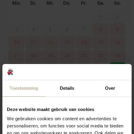
Mo.
Di.
Mi.
Do.
Fr.
Sa.
So.
1
2
3
4
5
6
7
8
9
10
11
12
13
14
15
16
17
18
19
20
21
22
23
24
25
26
27
28
29
30
31
Toestemming
Details
Over
September 2026
Deze website maakt gebruik van cookies
Mo.
Di.
Mi.
Do.
Fr.
Sa.
So.
We gebruiken cookies om content en advertenties te
1
2
3
4
5
personaliseren, om functies voor social media te bieden
6
en om ons websiteverkeer te analyseren. Ook delen we