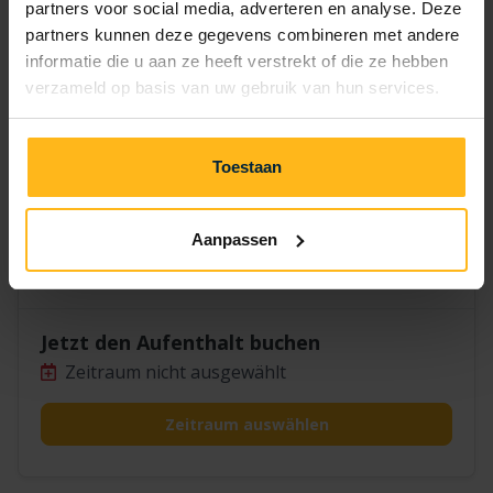
14
15
16
17
18
19
20
partners voor social media, adverteren en analyse. Deze
partners kunnen deze gegevens combineren met andere
21
22
23
24
25
26
27
informatie die u aan ze heeft verstrekt of die ze hebben
verzameld op basis van uw gebruik van hun services.
28
29
30
Toestaan
Aanpassen
Valk 1516
Jetzt den Aufenthalt buchen
Zeitraum nicht ausgewählt
Zeitraum auswählen