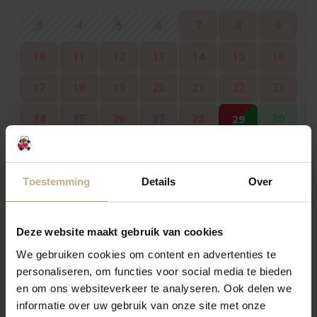
3
4
5
6
7
8
9
10
11
12
13
14
15
16
17
18
19
20
21
22
23
24
25
26
27
28
30
29
31
Toestemming
Details
Over
September 2026
Mo.
Di.
Mi.
Do.
Fr.
Sa.
So.
Deze website maakt gebruik van cookies
We gebruiken cookies om content en advertenties te
1
2
3
4
5
6
personaliseren, om functies voor social media te bieden
10
11
12
7
8
9
13
en om ons websiteverkeer te analyseren. Ook delen we
informatie over uw gebruik van onze site met onze