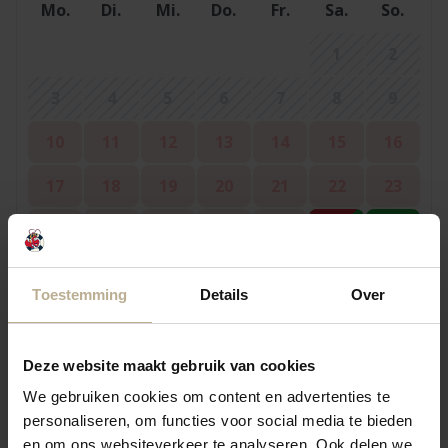
Mo.
Di.
Mi.
Do.
Fr.
Sa.
So.
1
2
3
4
5
6
7
8
9
10
11
12
13
14
15
16
17
18
19
20
21
22
23
24
25
26
27
28
29
30
31
Toestemming
Details
Over
September 2026
Deze website maakt gebruik van cookies
Mo.
Di.
Mi.
Do.
Fr.
Sa.
So.
We gebruiken cookies om content en advertenties te
personaliseren, om functies voor social media te bieden
1
2
3
4
5
6
en om ons websiteverkeer te analyseren. Ook delen we