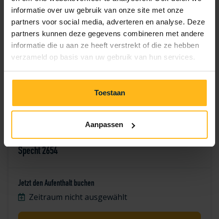
7
8
9
10
11
12
13
informatie over uw gebruik van onze site met onze
partners voor social media, adverteren en analyse. Deze
14
15
16
17
18
19
20
partners kunnen deze gegevens combineren met andere
informatie die u aan ze heeft verstrekt of die ze hebben
21
22
23
24
25
26
27
verzameld op basis van uw gebruik van hun services.
28
29
30
Toestaan
Aanpassen
Specht 2654
Jetzt den Aufenthalt buchen
Zeitraum nicht ausgewählt