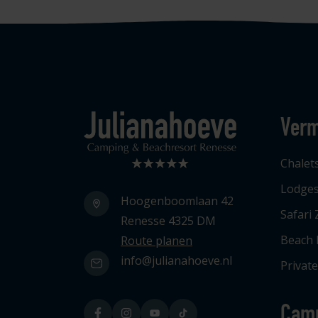
Verm
Logo Julianahoeve
Chalet
Lodge
Hoogenboomlaan 42
Safari 
Renesse 4325 DM
Beach
Route planen
info@julianahoeve.nl
Privat
Cam