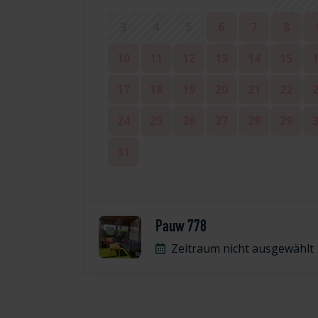
3
4
5
6
7
8
10
11
12
13
14
15
17
18
19
20
21
22
24
25
26
27
28
29
31
Pauw 778
Zeitraum nicht ausgewählt