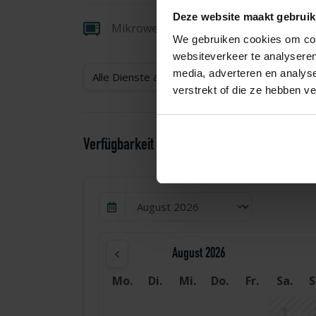
Deze website maakt gebruik
Mikrowelle
We gebruiken cookies om cont
websiteverkeer te analyseren
media, adverteren en analys
Alle Dienste anzeigen
verstrekt of die ze hebben v
Verfügbarkeit und Preisgestaltung
August 2026
Mo.
Di.
Mi.
Do.
Fr.
Sa.
S
1