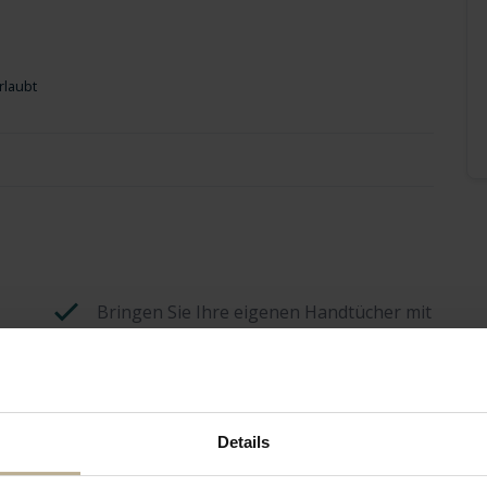
rlaubt
Bringen Sie Ihre eigenen Handtücher mit
Bringen Sie Ihre eigene Bettwäsche mit
Details
Gartenhaus