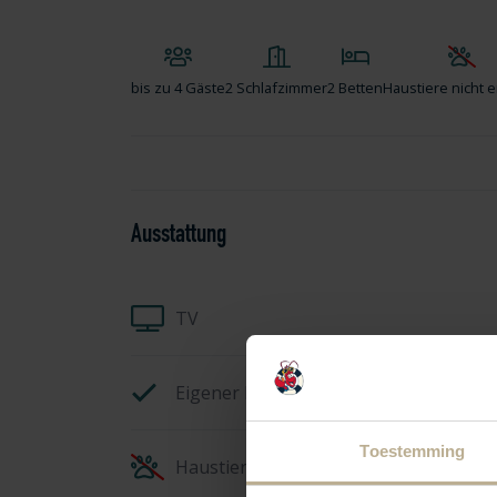
bis zu
4 Gäste
2 Schlafzimmer
2 Betten
Haustiere nicht e
Ausstattung
TV
Eigener Parkplatz
Toestemming
Haustiere nicht erlaubt