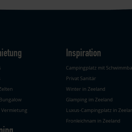
ietung
Inspiration
s
Campingplatz mit Schwimmb
s
Privat Sanitär
Zelten
Winter in Zeeland
 Bungalow
Glamping im Zeeland
e Vermietung
Luxus-Campingplatz in Zeela
Fronleichnam in Zeeland
ping