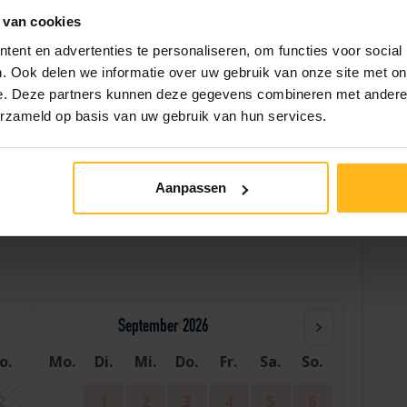
 van cookies
Grill
ent en advertenties te personaliseren, om functies voor social
. Ook delen we informatie over uw gebruik van onze site met on
e. Deze partners kunnen deze gegevens combineren met andere i
erzameld op basis van uw gebruik van hun services.
Hilfe
Aanpassen
September 2026
o.
Mo.
Di.
Mi.
Do.
Fr.
Sa.
So.
2
1
2
3
4
5
6