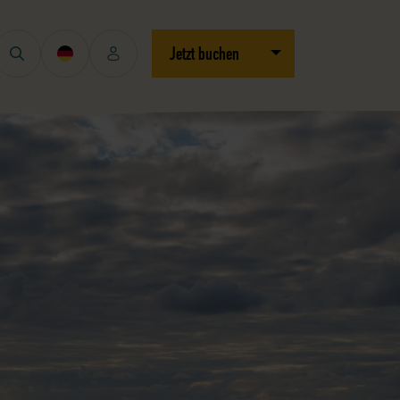
Dropdown öffnen/schli
Jetzt buchen