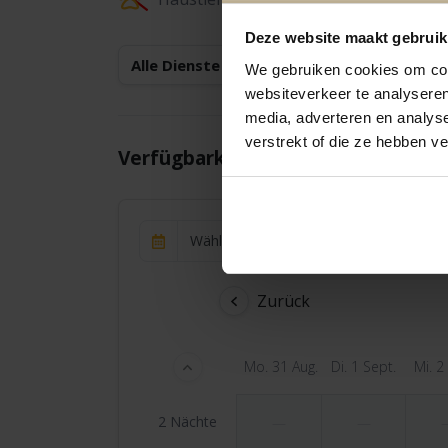
Deze website maakt gebruik
Alle Dienste anzeigen
We gebruiken cookies om cont
websiteverkeer te analyseren
media, adverteren en analys
verstrekt of die ze hebben v
Verfügbarkeit und Preisgestaltung
Wählen Sie den Zeitraum aus
Zurück
Mo. 31 Aug.
Di. 1 Sept.
Mi. 2
2 Nächte
—
—