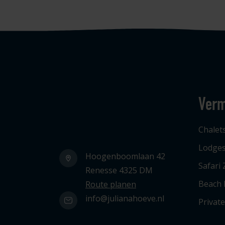
Verm
Logo Julianahoeve
Chalet
Lodge
Hoogenboomlaan 42
Safari 
Renesse 4325 DM
Beach
Route planen
info@julianahoeve.nl
Privat