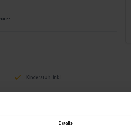
rlaubt
Kinderstuhl inkl.
Mikrowelle
Geschirrspüler
Details
Gartenhaus