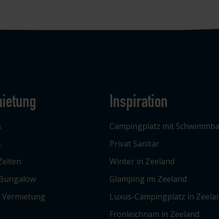
ietung
Inspiration
s
Campingplatz mit Schwimmb
s
Privat Sanitär
Zelten
Winter in Zeeland
 Bungalow
Glamping im Zeeland
e Vermietung
Luxus-Campingplatz in Zeela
Fronleichnam in Zeeland