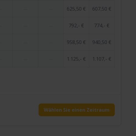
625,50 €
607,50 €
—
—
—
792,- €
774,- €
—
—
—
958,50 €
940,50 €
—
—
—
1.125,- €
1.107,- €
—
—
—
Wählen Sie einen Zeitraum