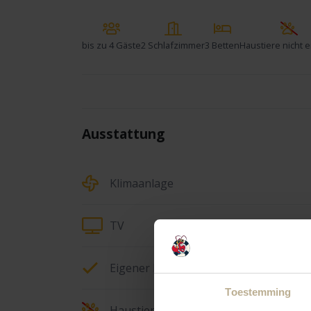
bis zu
4 Gäste
2 Schlafzimmer
3 Betten
Haustiere nicht e
Ausstattung
Klimaanlage
TV
Eigener Parkplatz
Toestemming
Haustiere nicht erlaubt