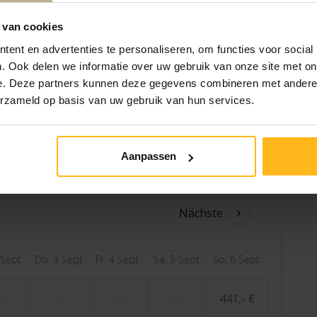
 van cookies
ent en advertenties te personaliseren, om functies voor social
. Ook delen we informatie over uw gebruik van onze site met on
e. Deze partners kunnen deze gegevens combineren met andere i
erzameld op basis van uw gebruik van hun services.
Aanpassen
1 Gast
Nächste
 Sept.
Do. 3 Sept.
Fr. 4 Sept.
Sa. 5 Sept.
So. 6 Sept.
441,- €
—
—
—
—