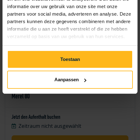
7
8
9
10
11
12
13
informatie over uw gebruik van onze site met onze
partners voor social media, adverteren en analyse. Deze
14
15
16
17
18
19
20
partners kunnen deze gegevens combineren met andere
informatie die u aan ze heeft verstrekt of die ze hebben
21
22
23
24
25
26
27
verzameld op basis van uw gebruik van hun services.
28
29
30
Toestaan
Aanpassen
Merel 80
Jetzt den Aufenthalt buchen
Zeitraum nicht ausgewählt