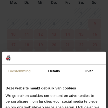
Mo.
Di.
Mi.
Do.
Fr.
Sa.
So.
1
2
3
4
5
6
7
8
9
10
11
12
13
14
15
16
17
18
19
20
21
22
23
24
25
26
27
28
29
30
31
Toestemming
Details
Over
September 2026
Deze website maakt gebruik van cookies
Mo.
Di.
Mi.
Do.
Fr.
Sa.
So.
We gebruiken cookies om content en advertenties te
1
2
3
4
5
6
personaliseren, om functies voor social media te bieden
en om ons websiteverkeer te analyseren. Ook delen we