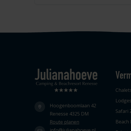
Verm
Logo Julianahoeve
Chalet
Lodge
Hoogenboomlaan 42
Safari 
Renesse 4325 DM
Beach
Route planen
info@julianahoeve.nl