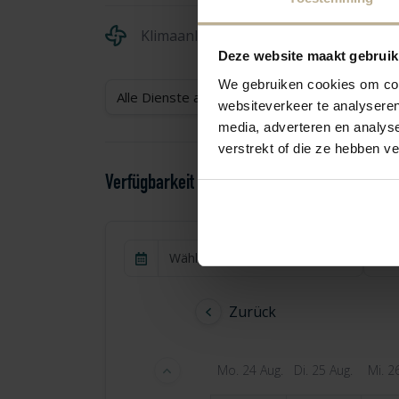
Klimaanlage
Deze website maakt gebruik
We gebruiken cookies om cont
Alle Dienste anzeigen
websiteverkeer te analyseren
media, adverteren en analys
verstrekt of die ze hebben v
Verfügbarkeit und Preisgestaltung
Wählen Sie den Zeitraum aus
Zurück
Mo. 24 Aug.
Di. 25 Aug.
Mi. 2