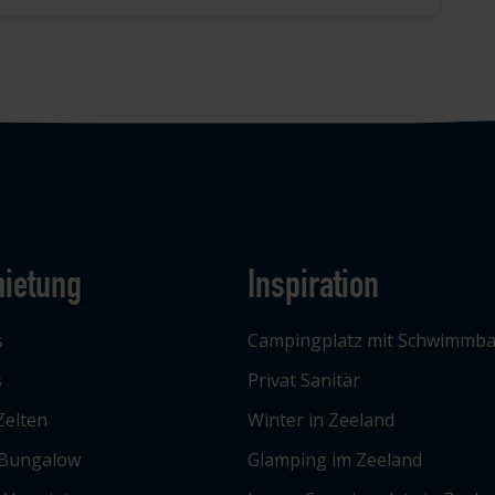
ietung
Inspiration
s
Campingplatz mit Schwimmb
s
Privat Sanitär
Zelten
Winter in Zeeland
 Bungalow
Glamping im Zeeland