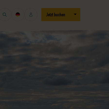
Dropdown öffnen/schli
Jetzt buchen