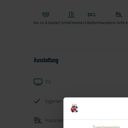
bis zu
4 Gäste
2 Schlafzimmer
3 Betten
Haustiere nicht e
Ausstattung
TV
Eigener Parkplatz
Haustiere nicht erlaubt
Toestemming