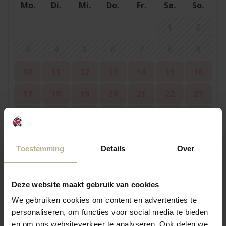
Mo.
Di.
Mi.
Do.
Fr.
Sa.
So.
1
2
3
4
5
6
7
8
9
10
11
12
13
14
15
16
17
18
19
20
21
22
23
24
25
26
27
28
29
30
31
Toestemming
Details
Over
September 2026
Deze website maakt gebruik van cookies
Mo.
Di.
Mi.
Do.
Fr.
Sa.
So.
We gebruiken cookies om content en advertenties te
personaliseren, om functies voor social media te bieden
1
2
3
4
5
6
en om ons websiteverkeer te analyseren. Ook delen we