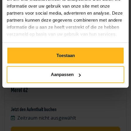
7
8
9
10
11
12
13
informatie over uw gebruik van onze site met onze
partners voor social media, adverteren en analyse. Deze
14
15
16
17
18
19
20
partners kunnen deze gegevens combineren met andere
informatie die u aan ze heeft verstrekt of die ze hebben
21
22
23
24
25
26
27
verzameld op basis van uw gebruik van hun services.
28
29
30
Toestaan
Aanpassen
Merel 62
Jetzt den Aufenthalt buchen
Zeitraum nicht ausgewählt