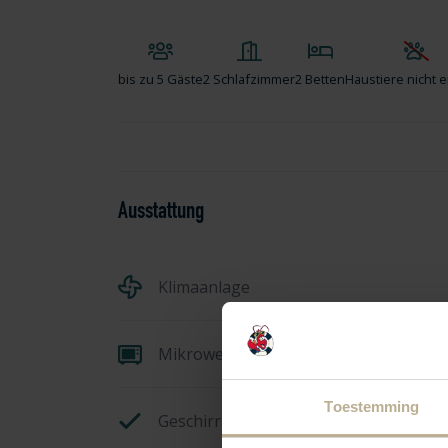
bis zu
5 Gäste
2 Schlafzimmer
2 Betten
Haustiere nicht e
Ausstattung
Klimaanlage
Mikrowelle
Toestemming
Geschirrspüler