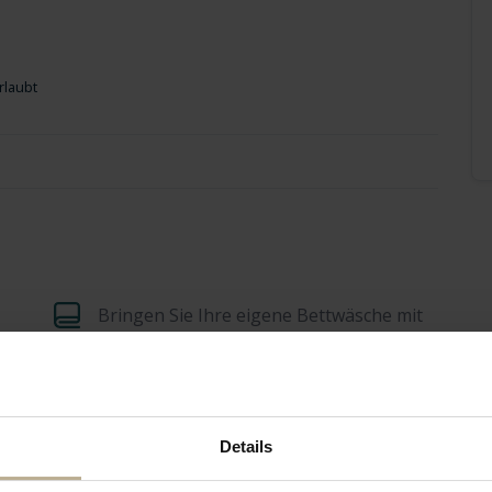
rlaubt
Bringen Sie Ihre eigene Bettwäsche mit
Kinderstuhl inkl.
Details
TV