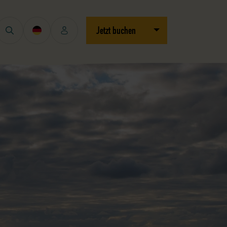
Dropdown öffnen/schli
Jetzt buchen