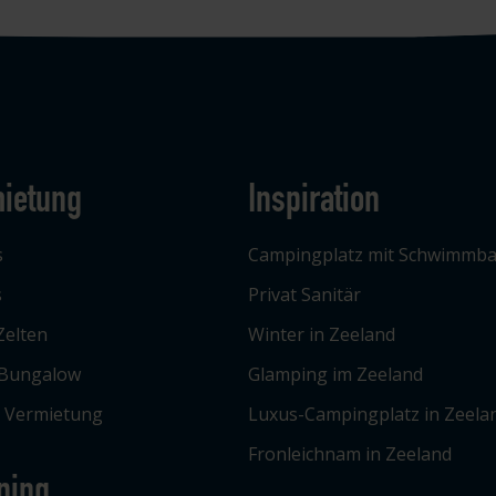
ietung
Inspiration
s
Campingplatz mit Schwimmb
s
Privat Sanitär
Zelten
Winter in Zeeland
 Bungalow
Glamping im Zeeland
e Vermietung
Luxus-Campingplatz in Zeela
Fronleichnam in Zeeland
ping