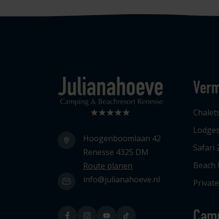
Verm
Logo Julianahoeve
Chalet
Lodge
Hoogenboomlaan 42
Safari 
Renesse 4325 DM
Beach
Route planen
info@julianahoeve.nl
Privat
Cam