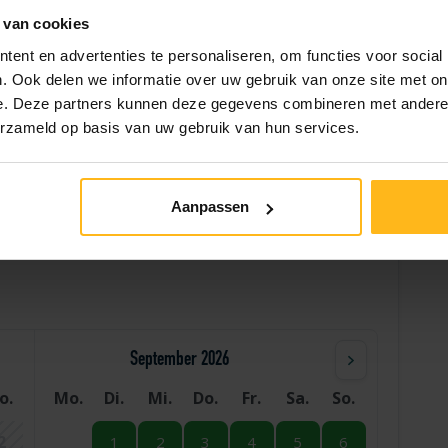
 van cookies
mit
Eigener Parkplatz
ent en advertenties te personaliseren, om functies voor social
. Ook delen we informatie over uw gebruik van onze site met on
e. Deze partners kunnen deze gegevens combineren met andere i
erzameld op basis van uw gebruik van hun services.
Hilfe
Aanpassen
September 2026
o.
Mo.
Di.
Mi.
Do.
Fr.
Sa.
So.
2
1
2
3
4
5
6