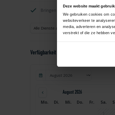
Deze website maakt gebruik
Bringen Sie Ihre eigenen Handtücher 
We gebruiken cookies om cont
websiteverkeer te analyseren
media, adverteren en analys
Alle Dienste anzeigen
verstrekt of die ze hebben v
Verfügbarkeit und Preisgestaltung
August 2026
Mo.
Di.
Mi.
Do.
Fr.
Sa.
S
1