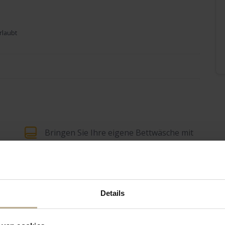
rlaubt
Bringen Sie Ihre eigene Bettwäsche mit
Bringen Sie Ihre eigenen Handtücher mit
Gartenhaus
Details
Überdachte Veranda