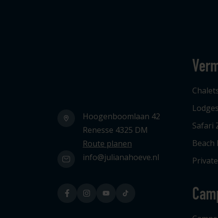
Verm
Logo Julianahoeve
Chalet
Lodge
Hoogenboomlaan 42
Safari 
Renesse 4325 DM
Beach
Route planen
info@julianahoeve.nl
Privat
Cam