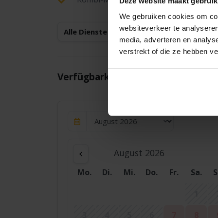
Deze website maakt gebruik
We gebruiken cookies om cont
websiteverkeer te analyseren
Alle Dienste anzeigen
media, adverteren en analys
verstrekt of die ze hebben v
Verfügbarkeit und Preisgestaltung
August 2026
Mo.
Di.
Mi.
Do.
Fr.
Sa.
S
1
3
4
5
6
7
8