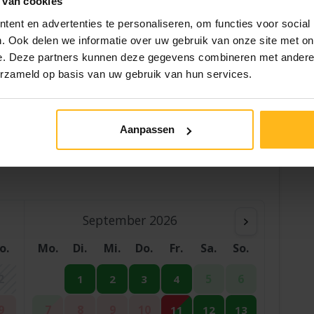
 van cookies
ent en advertenties te personaliseren, om functies voor social
. Ook delen we informatie over uw gebruik van onze site met on
e. Deze partners kunnen deze gegevens combineren met andere i
erzameld op basis van uw gebruik van hun services.
Hilfe
Aanpassen
September 2026
o.
Mo.
Di.
Mi.
Do.
Fr.
Sa.
So.
2
5
6
1
2
3
4
9
7
8
9
10
11
12
13