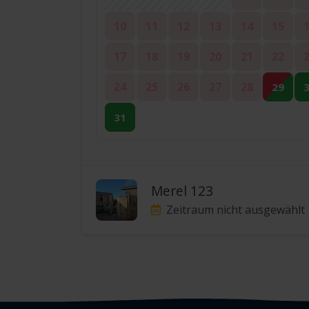
10
11
12
13
14
15
17
18
19
20
21
22
24
25
26
27
28
29
31
Merel 123
Zeitraum nicht ausgewählt