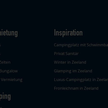
ietung
Inspiration
s
Campingplatz mit Schwimmb
s
Privat Sanitär
Zelten
Winter in Zeeland
 Bungalow
Glamping im Zeeland
e Vermietung
Luxus-Campingplatz in Zeela
Fronleichnam in Zeeland
ping