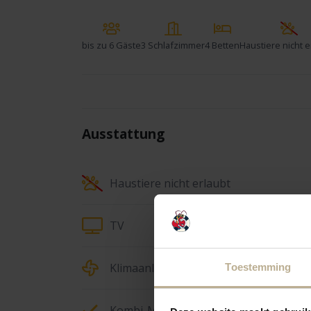
bis zu
6 Gäste
3 Schlafzimmer
4 Betten
Haustiere nicht e
Ausstattung
Haustiere nicht erlaubt
TV
Klimaanlage
Toestemming
Kombi-Mikrowelle