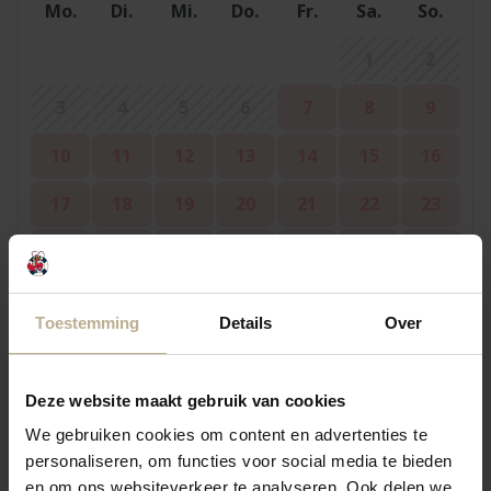
Mo.
Di.
Mi.
Do.
Fr.
Sa.
So.
1
2
3
4
5
6
7
8
9
10
11
12
13
14
15
16
17
18
19
20
21
22
23
24
25
26
27
28
29
30
31
Toestemming
Details
Over
September 2026
Deze website maakt gebruik van cookies
Mo.
Di.
Mi.
Do.
Fr.
Sa.
So.
We gebruiken cookies om content en advertenties te
1
2
3
4
5
personaliseren, om functies voor social media te bieden
6
en om ons websiteverkeer te analyseren. Ook delen we