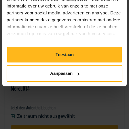
7
8
9
10
11
12
13
informatie over uw gebruik van onze site met onze
partners voor social media, adverteren en analyse. Deze
17
18
19
14
15
16
20
partners kunnen deze gegevens combineren met andere
informatie die u aan ze heeft verstrekt of die ze hebben
25
26
21
22
23
24
27
verzameld op basis van uw gebruik van hun services.
28
29
30
Toestaan
Aanpassen
Merel 014
Jetzt den Aufenthalt buchen
Zeitraum nicht ausgewählt