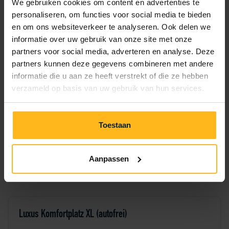
We gebruiken cookies om content en advertenties te
personaliseren, om functies voor social media te bieden
2 Nächte
294,12 €
—
—
en om ons websiteverkeer te analyseren. Ook delen we
informatie over uw gebruik van onze site met onze
3 Nächte
—
—
—
partners voor social media, adverteren en analyse. Deze
partners kunnen deze gegevens combineren met andere
4 Nächte
—
—
—
informatie die u aan ze heeft verstrekt of die ze hebben
verzameld op basis van uw gebruik van hun services.
5 Nächte
—
—
—
Toestaan
6 Nächte
—
—
—
Aanpassen
Luxus Komfortplatz XL (autofrei)