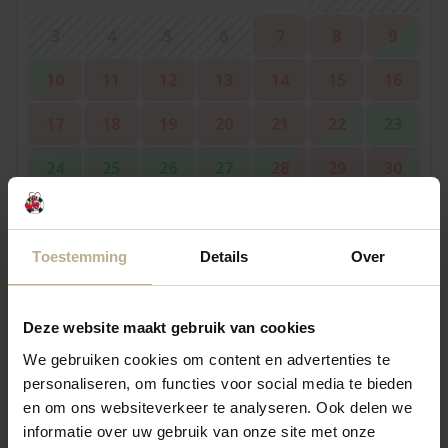
3
4
5
6
7
8
9
10
11
12
13
14
15
16
17
18
19
20
21
22
23
24
25
26
27
28
29
30
31
Toestemming
Details
Over
September 2026
Mo.
Di.
Mi.
Do.
Fr.
Sa.
So.
Deze website maakt gebruik van cookies
We gebruiken cookies om content en advertenties te
1
2
3
4
5
6
personaliseren, om functies voor social media te bieden
7
8
9
10
11
12
13
en om ons websiteverkeer te analyseren. Ook delen we
informatie over uw gebruik van onze site met onze