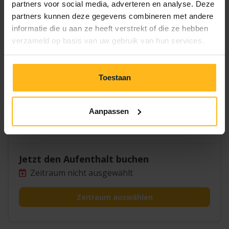
14
15
16
17
18
19
20
partners voor social media, adverteren en analyse. Deze
partners kunnen deze gegevens combineren met andere
21
22
23
24
25
26
27
informatie die u aan ze heeft verstrekt of die ze hebben
verzameld op basis van uw gebruik van hun services.
30
28
29
Toestaan
Aanpassen
Kievit 928
Jetzt den Aufenthalt buchen
Zeitraum nicht ausgewählt
Zeitraum auswählen