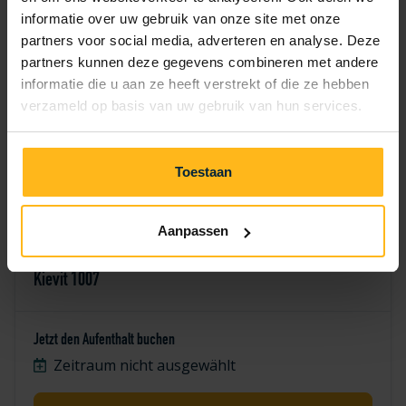
7
8
9
10
11
12
13
informatie over uw gebruik van onze site met onze
partners voor social media, adverteren en analyse. Deze
18
19
20
14
15
16
17
partners kunnen deze gegevens combineren met andere
informatie die u aan ze heeft verstrekt of die ze hebben
21
22
23
24
25
26
27
verzameld op basis van uw gebruik van hun services.
28
29
30
Toestaan
Aanpassen
Kievit 1007
Jetzt den Aufenthalt buchen
Zeitraum nicht ausgewählt