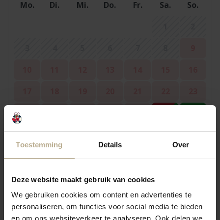
Mo.
Di.
Mi.
Do.
Fr.
Sa.
So.
1
2
3
4
5
6
7
8
9
10
11
12
13
14
15
16
17
18
19
20
21
22
23
24
25
26
27
28
29
30
31
Toestemming
Details
Over
September 2026
Deze website maakt gebruik van cookies
Mo.
Di.
Mi.
Do.
Fr.
Sa.
So.
We gebruiken cookies om content en advertenties te
5
6
personaliseren, om functies voor social media te bieden
1
2
3
4
en om ons websiteverkeer te analyseren. Ook delen we