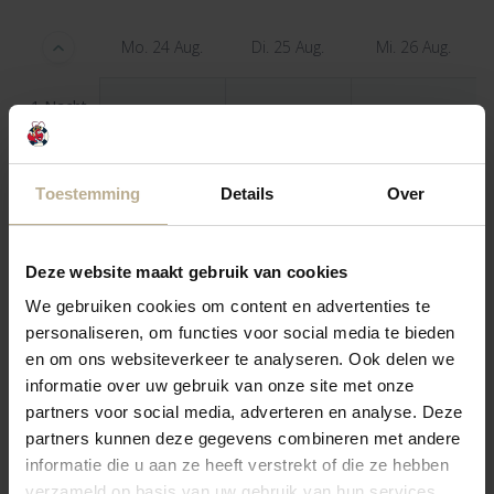
Mo. 24 Aug.
Di. 25 Aug.
Mi. 26 Aug.
1 Nacht
—
—
—
2 Nächte
—
—
—
Toestemming
Details
Over
3 Nächte
—
—
—
Deze website maakt gebruik van cookies
4 Nächte
—
—
—
We gebruiken cookies om content en advertenties te
personaliseren, om functies voor social media te bieden
5 Nächte
—
—
—
en om ons websiteverkeer te analyseren. Ook delen we
informatie over uw gebruik van onze site met onze
partners voor social media, adverteren en analyse. Deze
partners kunnen deze gegevens combineren met andere
informatie die u aan ze heeft verstrekt of die ze hebben
verzameld op basis van uw gebruik van hun services.