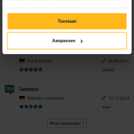
Bewertungen
Toestaan
8,0
Ausgezeichnet
Aanpassen
Groß und sauber. Es war alles vorhanden!
Pia Scheeren
25.06.2025
Familie
10,0
Fantastisch
Mareike Cornelisse
19.12.2024
Paar
Weitere Bewertungen