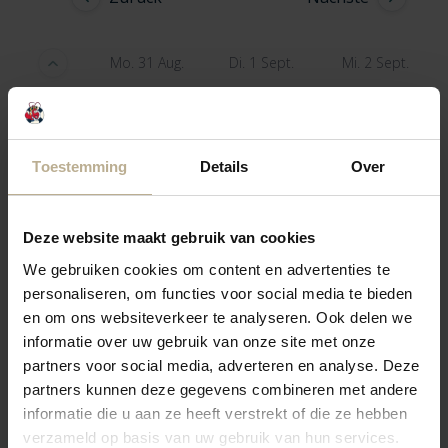
Mo. 31 Aug.
Di. 1 Sept.
Mi. 2 Sept.
3 Nächte
487,50 €
487,50 €
—
Toestemming
Details
Over
4 Nächte
620,- €
620,- €
—
5 Nächte
752,50 €
752,50 €
—
Deze website maakt gebruik van cookies
We gebruiken cookies om content en advertenties te
6 Nächte
885,- €
874,- €
—
personaliseren, om functies voor social media te bieden
en om ons websiteverkeer te analyseren. Ook delen we
7 Nächte
1.006,50 €
995,50 €
—
informatie over uw gebruik van onze site met onze
partners voor social media, adverteren en analyse. Deze
partners kunnen deze gegevens combineren met andere
informatie die u aan ze heeft verstrekt of die ze hebben
verzameld op basis van uw gebruik van hun services.