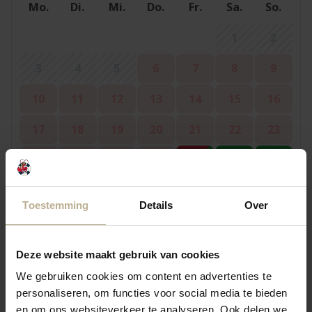
Mo.
Di.
Mi.
Do.
Fr.
Sa.
So.
1
2
3
4
5
6
7
8
9
10
11
12
13
14
15
16
17
18
19
20
21
22
23
24
25
26
27
28
29
30
31
Toestemming
Details
Over
September 2026
Deze website maakt gebruik van cookies
Mo.
Di.
Mi.
Do.
Fr.
Sa.
So.
We gebruiken cookies om content en advertenties te
personaliseren, om functies voor social media te bieden
1
2
3
4
5
6
en om ons websiteverkeer te analyseren. Ook delen we