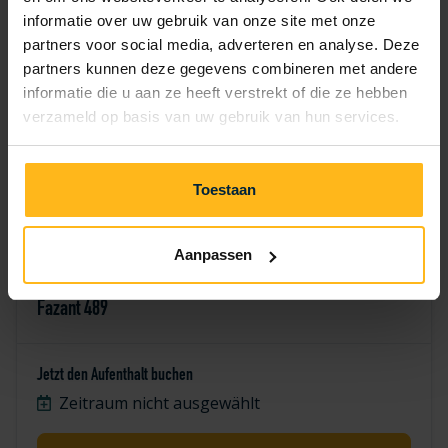
7
8
9
10
11
12
13
informatie over uw gebruik van onze site met onze
partners voor social media, adverteren en analyse. Deze
14
15
16
17
18
19
20
partners kunnen deze gegevens combineren met andere
informatie die u aan ze heeft verstrekt of die ze hebben
21
22
23
24
25
26
27
verzameld op basis van uw gebruik van hun services.
28
29
30
Toestaan
Aanpassen
Fazant 489
Jetzt den Aufenthalt buchen
Zeitraum nicht ausgewählt