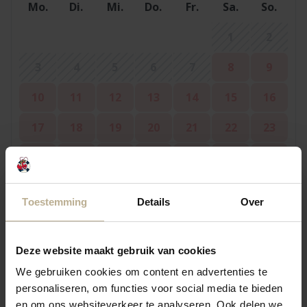
Mo.
Di.
Mi.
Do.
Fr.
Sa.
So.
1
2
3
4
5
6
7
8
9
10
11
12
13
14
15
16
17
18
19
20
21
22
23
24
25
26
27
28
29
30
31
Toestemming
Details
Over
September 2026
Deze website maakt gebruik van cookies
Mo.
Di.
Mi.
Do.
Fr.
Sa.
So.
We gebruiken cookies om content en advertenties te
personaliseren, om functies voor social media te bieden
1
2
3
4
5
6
en om ons websiteverkeer te analyseren. Ook delen we