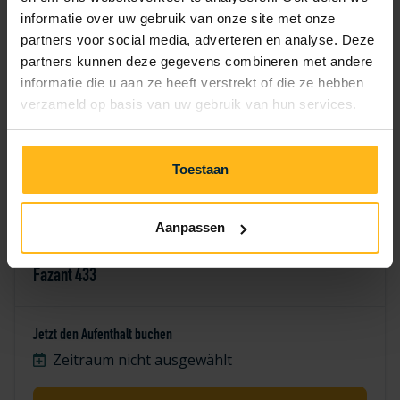
7
8
9
10
11
12
13
informatie over uw gebruik van onze site met onze
partners voor social media, adverteren en analyse. Deze
17
18
19
20
14
15
16
partners kunnen deze gegevens combineren met andere
informatie die u aan ze heeft verstrekt of die ze hebben
21
22
23
24
25
26
27
verzameld op basis van uw gebruik van hun services.
28
29
30
Toestaan
Aanpassen
Fazant 433
Jetzt den Aufenthalt buchen
Zeitraum nicht ausgewählt