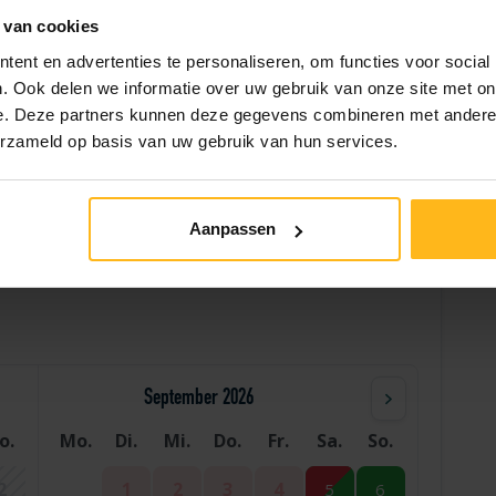
 van cookies
Fragt eine Kaution
ent en advertenties te personaliseren, om functies voor social
. Ook delen we informatie over uw gebruik van onze site met on
e. Deze partners kunnen deze gegevens combineren met andere i
erzameld op basis van uw gebruik van hun services.
Hilfe
Aanpassen
September 2026
o.
Mo.
Di.
Mi.
Do.
Fr.
Sa.
So.
2
1
2
3
4
5
6