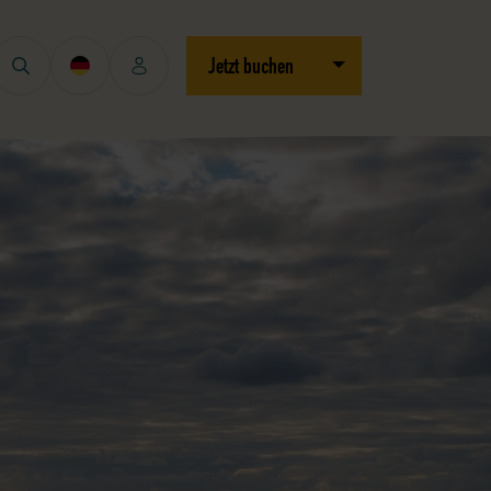
Dropdown öffnen/schli
Jetzt buchen