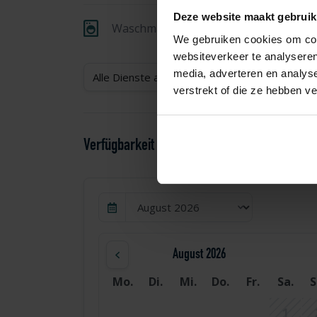
Deze website maakt gebruik
Waschmaschine
We gebruiken cookies om cont
websiteverkeer te analyseren
media, adverteren en analys
Alle Dienste anzeigen
verstrekt of die ze hebben v
Verfügbarkeit und Preisgestaltung
August 2026
Mo.
Di.
Mi.
Do.
Fr.
Sa.
S
1