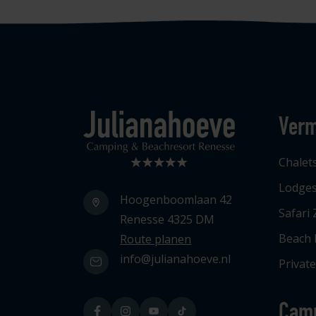
Verm
Logo Julianahoeve
Chalet
Lodge
Hoogenboomlaan 42
Safari 
Renesse 4325 DM
Beach
Route planen
info@julianahoeve.nl
Privat
Cam