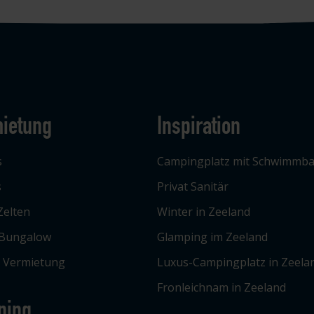
ietung
Inspiration
s
Campingplatz mit Schwimmb
s
Privat Sanitär
Zelten
Winter in Zeeland
 Bungalow
Glamping im Zeeland
e Vermietung
Luxus-Campingplatz in Zeela
Fronleichnam in Zeeland
ping