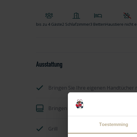
bis zu
4 Gäste
2 Schlafzimmer
3 Betten
Haustiere nicht e
Ausstattung
Bringen Sie Ihre eigenen Handtücher 
Bringen Sie Ihre eigene Bettwäsche mi
Toestemming
Grill