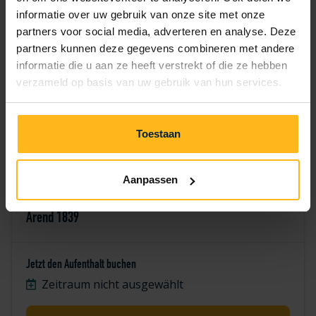
7
8
9
10
11
12
13
informatie over uw gebruik van onze site met onze
partners voor social media, adverteren en analyse. Deze
14
15
16
17
18
19
20
partners kunnen deze gegevens combineren met andere
informatie die u aan ze heeft verstrekt of die ze hebben
21
22
23
24
25
26
27
verzameld op basis van uw gebruik van hun services.
28
29
30
Toestaan
Aanpassen
Arend 1839
Jetzt den Aufenthalt buchen
Zeitraum nicht ausgewählt