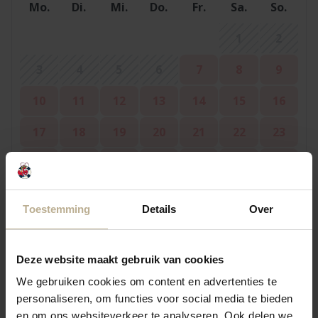
Mo.
Di.
Mi.
Do.
Fr.
Sa.
So.
1
2
3
4
5
6
7
8
9
10
11
12
13
14
15
16
17
18
19
20
21
22
23
24
25
26
27
28
29
30
31
Toestemming
Details
Over
September 2026
Deze website maakt gebruik van cookies
Mo.
Di.
Mi.
Do.
Fr.
Sa.
So.
We gebruiken cookies om content en advertenties te
1
2
3
4
5
personaliseren, om functies voor social media te bieden
6
en om ons websiteverkeer te analyseren. Ook delen we