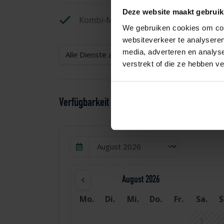
Deze website maakt gebruik
Kombi-Mikrowelle
We gebruiken cookies om cont
websiteverkeer te analyseren
media, adverteren en analys
Alle Dienste anzeigen
verstrekt of die ze hebben v
Verfügbarkeit und Preisgestaltung
August 2026
Mo.
Di.
Mi.
Do.
Fr.
Sa.
S
1