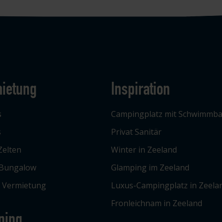
ietung
Inspiration
s
Campingplatz mit Schwimmb
s
Privat Sanitär
Zelten
Winter in Zeeland
 Bungalow
Glamping im Zeeland
e Vermietung
Luxus-Campingplatz in Zeela
Fronleichnam in Zeeland
ping