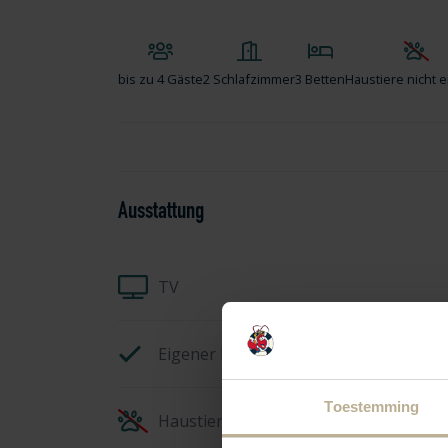
bis zu
4 Gäste
2 Schlafzimmer
3 Betten
Haustiere nicht e
Ausstattung
TV
Eigener Parkplatz
Toestemming
Haustiere nicht erlaubt