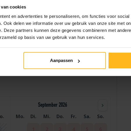
 van cookies
Überdachte Veranda
ent en advertenties te personaliseren, om functies voor social
. Ook delen we informatie over uw gebruik van onze site met on
e. Deze partners kunnen deze gegevens combineren met andere i
erzameld op basis van uw gebruik van hun services.
Hilfe
Aanpassen
September 2026
o.
Mo.
Di.
Mi.
Do.
Fr.
Sa.
So.
2
1
2
3
4
5
6